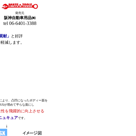
発売元
阪神自動車用品㈱
tel 06-6401-3388
貢献」
と好評
に軽減します。
により、凸凹になったボディー面を
SXが埋めて平らな面にし
性を飛躍的に向上させる
ニュキュア
です。
↓