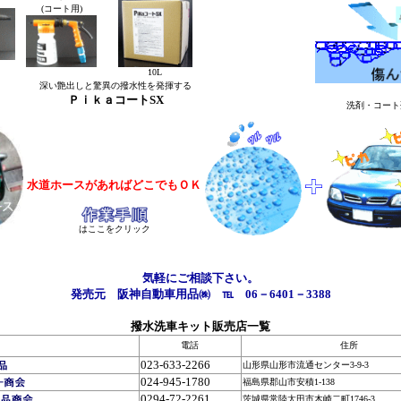
(コート用)
10L
深い艶出しと驚異の撥水性を発揮する
ＰｉｋａコートSX
洗剤・コート
水道ホースがあればどこでもＯＫ
はここをクリック
気軽にご相談下さい。
発売元 阪神自動車用品㈱ ℡ 06－6401－3388
撥水洗車キット販売店一覧
電話
住所
023-633-2266
山形県山形市流通センター3-9-3
024-945-1780
福島県郡山市安積1-138
0294-72-2261
茨城県常陸太田市木崎二町1746-3