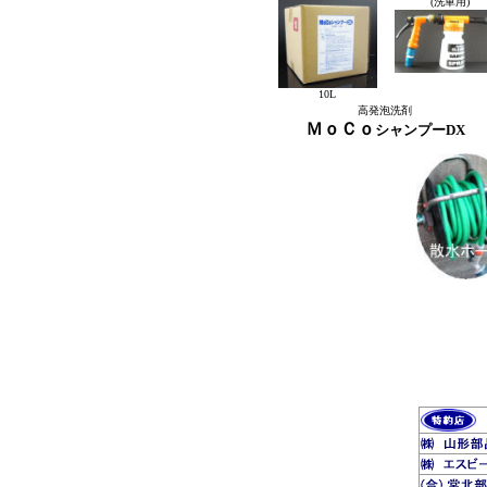
(洗車用)
10L
高発泡洗剤
ＭｏＣｏ
シャンプーDX