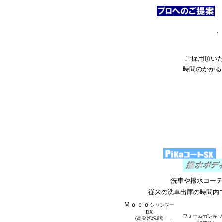
.
ご採用頂い
時間のかかる
洗車や撥水コー
従来の洗車出庫の時間内
Ｍｏｃｏ
シャンプー
DX
フォームガンキ
(高発泡洗剤)