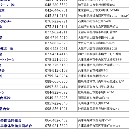
048-280-5582
埼玉県川口市安行領根岸1061
042-644-3731
東京都八王子市大和田町6-19-16
045-321-2131
神奈川県横浜市西区平沼1-7-10 YSKビ
0761-22-2721
石川県小松市今江町5-498
075-311-0141
京都府京都市右京区西院平町10
0772-62-1211
京都府京都丹後市峰山町菅262
06-6746-5910
大阪府東大阪市長田中3-1-26
072-883-2573
大阪府門真市岸和田4-7-14-2b
06-6458-6631
大阪府大阪市福島区福島1-2-29
073-431-4116
和歌山県和歌山市船大工町１番地
078-221-2990
兵庫県神戸市中央区琴之緒町2-3-6
078-576-5160
兵庫県神戸市兵庫区大開通6-3-16
078-912-5103
兵庫県明石市樽屋町9-2
0799-24-0234
兵庫県
洲本市桑間576-2
088-665-5300
徳島県徳島市川内町平石流通団地30
0897-53-2414
愛媛県西条市古川甲61番地1
084-922-7092
広島県福山市南手城町4-19-3
0949-22-3225
福岡県直方市新知町6-43
0957-22-2343
長崎県諫早市天満町17-1
098-856-1921
沖縄県島尻郡豊見城村高安927-5
06-6482-5402
兵庫県尼崎市西長洲3-2-12
078-921-5820
兵庫県神戸市西区玉津町出合134