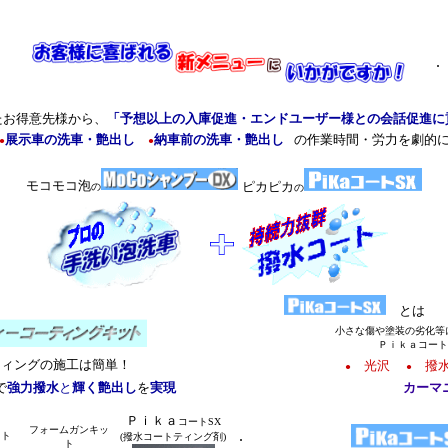
.
たお得意先様から、
「予想以上の入庫促進・エンドユーザー様との会話促進に
展示車の洗車・艶出し
納車前の洗車・艶出し
の作業時間・労力を劇的
●
●
モコモコ泡
ピカピカ
の
の
とは
小さな傷や塗装の劣化等
Ｐｉｋａコート
ティングの施工は簡単！
光沢
撥水
●
●
で
強力撥水
と
輝く艶出し
を
実現
カーマ
Ｐｉｋａ
コートSX
フォームガンキッ
.
ット
(撥水コートティング剤)
ト